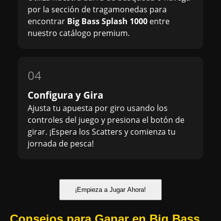
por la sección de tragamonedas para
encontrar
Big Bass Splash 1000
entre
nuestro catálogo premium.
04
Configura y Gira
Ajusta tu apuesta por giro usando los
controles del juego y presiona el botón de
girar. ¡Espera los Scatters y comienza tu
jornada de pesca!
¡Empieza a Jugar Ahora!
Consejos para Ganar en Big Bass