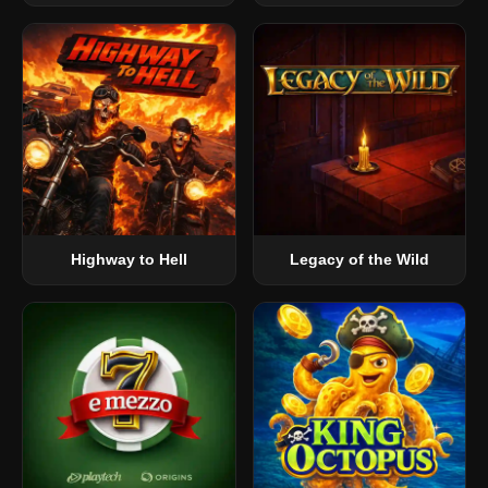
Highway to Hell
Legacy of the Wild