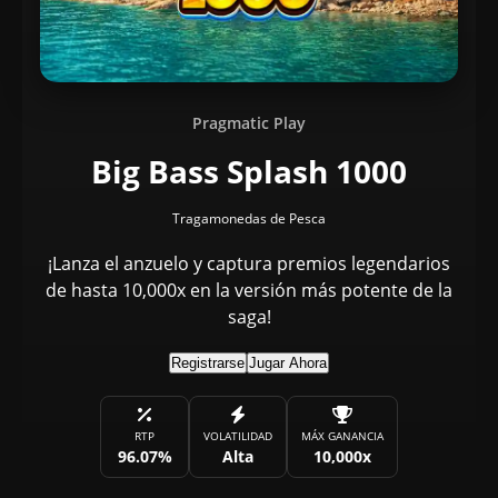
Pragmatic Play
Big Bass Splash 1000
Tragamonedas de Pesca
¡Lanza el anzuelo y captura premios legendarios
de hasta 10,000x en la versión más potente de la
saga!
Registrarse
Jugar Ahora
RTP
VOLATILIDAD
MÁX GANANCIA
96.07%
Alta
10,000x