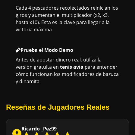
Cada 4 pescadores recolectados reinician los
giros y aumentan el multiplicador (x2, x3,
hasta x10). Esta es la clave para llegar a la
victoria máxima.
Prueba el Modo Demo
Antes de apostar dinero real, utiliza la
versión gratuita en
tenis avia
para entender
cómo funcionan los modificadores de bazuca
y dinamita.
Reseñas de Jugadores Reales
Ricardo _Pez99