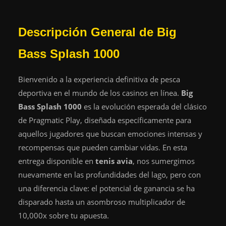
Descripción General de Big
Bass Splash 1000
Bienvenido a la experiencia definitiva de pesca
deportiva en el mundo de los casinos en línea.
Big
Bass Splash 1000
es la evolución esperada del clásico
de Pragmatic Play, diseñada específicamente para
aquellos jugadores que buscan emociones intensas y
recompensas que pueden cambiar vidas. En esta
entrega disponible en
tenis avia
, nos sumergimos
nuevamente en las profundidades del lago, pero con
una diferencia clave: el potencial de ganancia se ha
disparado hasta un asombroso multiplicador de
10,000x sobre tu apuesta.