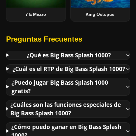
7 E Mezzo
King Octopus
Preguntas Frecuentes
¿Qué es Big Bass Splash 1000?
¿Cuál es el RTP de Big Bass Splash 1000?
¿Puedo jugar Big Bass Splash 1000
gratis?
¿Cuáles son las funciones especiales de
Big Bass Splash 1000?
¿Cómo puedo ganar en Big Bass Splash
1000?