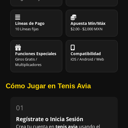
Líneas de Pago
Apuesta Mín/Máx
10 Líneas fijas
$2.00 - $2,000 MXN
Funciones Especiales
Compatibilidad
Giros Gratis /
iOS / Android / Web
Multiplicadores
Cómo Jugar en Tenis Avia
01
Regístrate o Inicia Sesión
Crea tu cuenta en
tenis avia
usando el