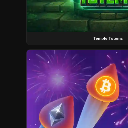
Temple Totems