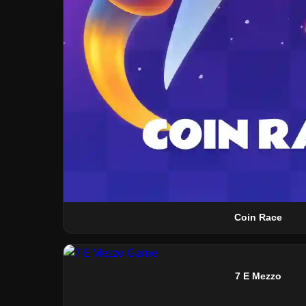
Coin Race
7 E Mezzo