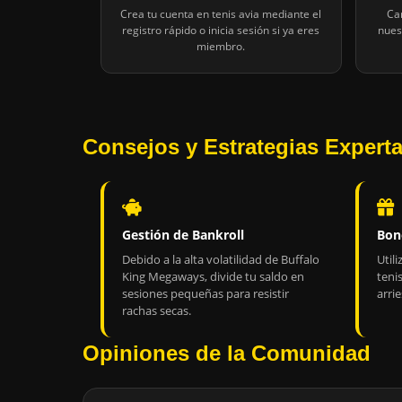
Crea tu cuenta en tenis avia mediante el
Car
registro rápido o inicia sesión si ya eres
nues
miembro.
Consejos y Estrategias Expert
Gestión de Bankroll
Bon
Debido a la alta volatilidad de Buffalo
Util
King Megaways, divide tu saldo en
teni
sesiones pequeñas para resistir
arrie
rachas secas.
Opiniones de la Comunidad