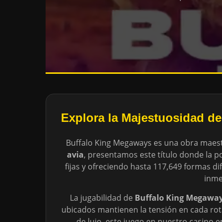
Explora la Majestuosidad d
Buffalo King Megaways es una obra maestr
avia
, presentamos este título donde la 
fijas y ofreciendo hasta 117,649 formas di
inme
La jugabilidad de
Buffalo King Megawa
ubicados mantienen la tensión en cada rot
de lujo, este juego en nuestro casino e