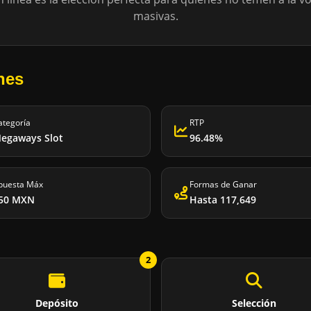
masivas.
nes
ategoría
RTP
egaways Slot
96.48%
puesta Máx
Formas de Ganar
50 MXN
Hasta 117,649
2
Depósito
Selección