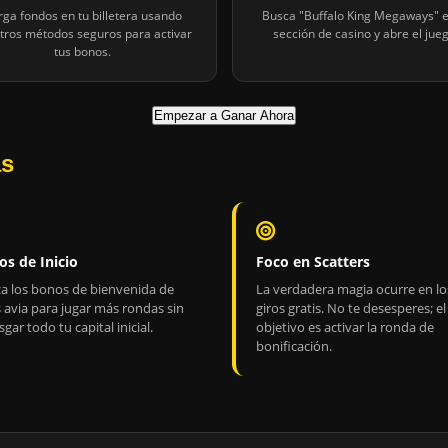
ga fondos en tu billetera usando
Busca "Buffalo King Megaways" e
tros métodos seguros para activar
sección de casino y abre el jueg
tus bonos.
Empezar a Ganar Ahora
as
os de Inicio
Foco en Scatters
iza los bonos de bienvenida de
La verdadera magia ocurre en lo
s avia para jugar más rondas sin
giros gratis. No te desesperes; el
sgar todo tu capital inicial.
objetivo es activar la ronda de
bonificación.