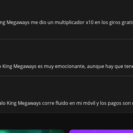
 King Megaways me dio un multiplicador x10 en los giros grat
alo King Megaways es muy emocionante, aunque hay que tener 
lo King Megaways corre fluido en mi móvil y los pagos son r