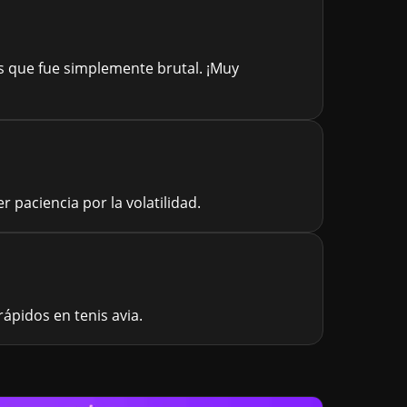
is que fue simplemente brutal. ¡Muy
paciencia por la volatilidad.
ápidos en tenis avia.