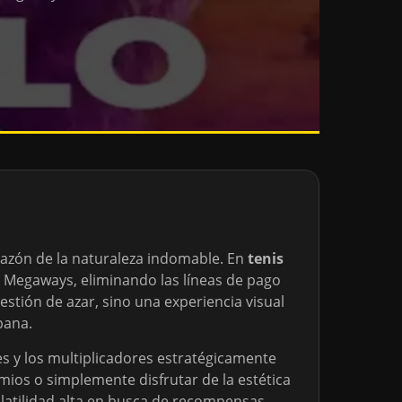
razón de la naturaleza indomable. En
tenis
a Megaways, eliminando las líneas de pago
estión de azar, sino una experiencia visual
bana.
es y los multiplicadores estratégicamente
ios o simplemente disfrutar de la estética
volatilidad alta en busca de recompensas