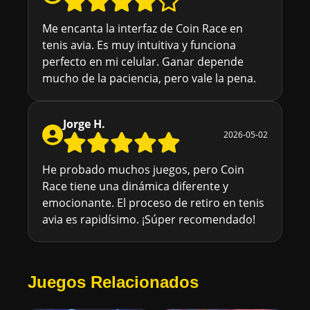
Me encanta la interfaz de Coin Race en
tenis avia. Es muy intuitiva y funciona
perfecto en mi celular. Ganar depende
mucho de la paciencia, pero vale la pena.
Jorge H.
2026-05-02
He probado muchos juegos, pero Coin
Race tiene una dinámica diferente y
emocionante. El proceso de retiro en tenis
avia es rapidísimo. ¡Súper recomendado!
Juegos Relacionados