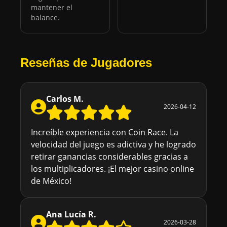
mantener el
balance.
Reseñas de Jugadores
Carlos M.
2026-04-12
Increíble experiencia con Coin Race. La
velocidad del juego es adictiva y he logrado
retirar ganancias considerables gracias a
los multiplicadores. ¡El mejor casino online
de México!
Ana Lucía R.
2026-03-28