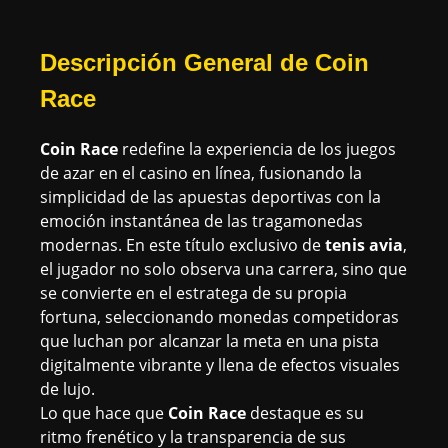
Descripción General de Coin
Race
Coin Race
redefine la experiencia de los juegos
de azar en el casino en línea, fusionando la
simplicidad de las apuestas deportivas con la
emoción instantánea de las tragamonedas
modernas. En este título exclusivo de
tenis avia
,
el jugador no solo observa una carrera, sino que
se convierte en el estratega de su propia
fortuna, seleccionando monedas competidoras
que luchan por alcanzar la meta en una pista
digitalmente vibrante y llena de efectos visuales
de lujo.
Lo que hace que
Coin Race
destaque es su
ritmo frenético y la transparencia de sus