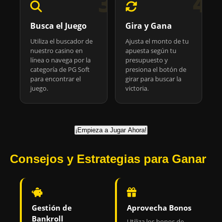
3
4
Busca el Juego
Gira y Gana
Utiliza el buscador de
Ajusta el monto de tu
nuestro casino en
apuesta según tu
línea o navega por la
presupuesto y
categoría de PG Soft
presiona el botón de
para encontrar el
girar para buscar la
juego.
victoria.
¡Empieza a Jugar Ahora!
Consejos y Estrategias para Ganar
Gestión de
Aprovecha Bonos
Bankroll
Utiliza los bonos de