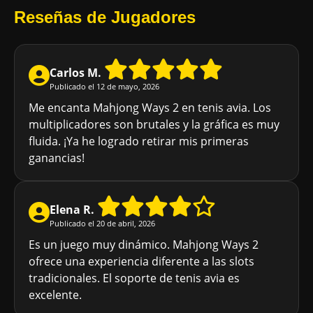
Reseñas de Jugadores
Carlos M.
Publicado el 12 de mayo, 2026
Me encanta Mahjong Ways 2 en tenis avia. Los
multiplicadores son brutales y la gráfica es muy
fluida. ¡Ya he logrado retirar mis primeras
ganancias!
Elena R.
Publicado el 20 de abril, 2026
Es un juego muy dinámico. Mahjong Ways 2
ofrece una experiencia diferente a las slots
tradicionales. El soporte de tenis avia es
excelente.