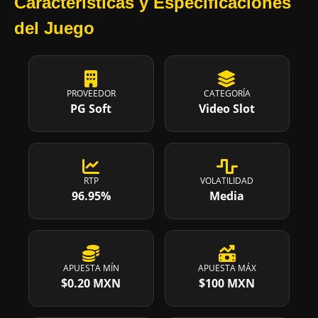
Características y Especificaciones
del Juego
PROVEEDOR
CATEGORÍA
PG Soft
Video Slot
RTP
VOLATILIDAD
96.95%
Media
APUESTA MÍN
APUESTA MÁX
$0.20 MXN
$100 MXN