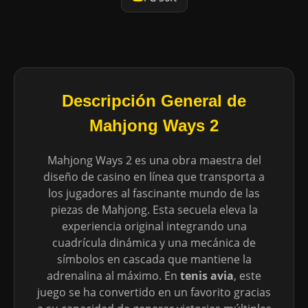
Descripción General de
Mahjong Ways 2
Mahjong Ways 2 es una obra maestra del
diseño de casino en línea que transporta a
los jugadores al fascinante mundo de las
piezas de Mahjong. Esta secuela eleva la
experiencia original integrando una
cuadrícula dinámica y una mecánica de
símbolos en cascada que mantiene la
adrenalina al máximo. En
tenis avia
, este
juego se ha convertido en un favorito gracias