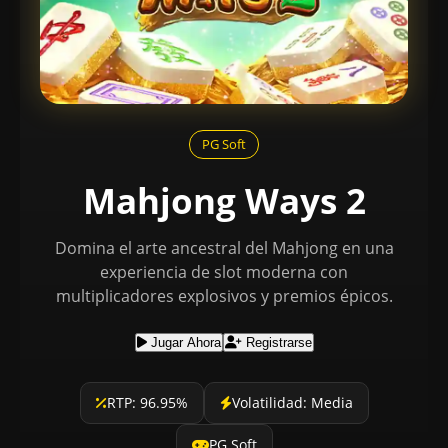
PG Soft
Mahjong Ways 2
Domina el arte ancestral del Mahjong en una
experiencia de slot moderna con
multiplicadores explosivos y premios épicos.
Jugar Ahora
Registrarse
RTP: 96.95%
Volatilidad: Media
PG Soft