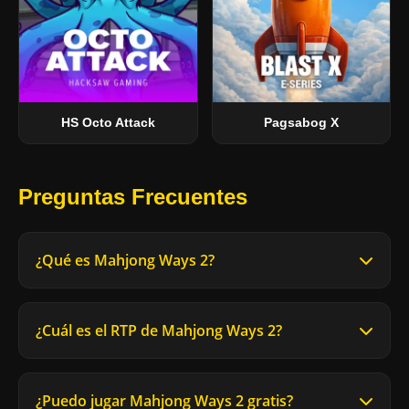
HS Octo Attack
Pagsabog X
Preguntas Frecuentes
¿Qué es Mahjong Ways 2?
¿Cuál es el RTP de Mahjong Ways 2?
¿Puedo jugar Mahjong Ways 2 gratis?