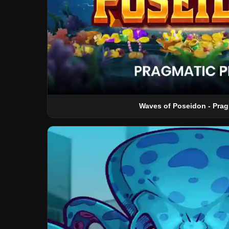
Waves of Poseidon - Prag