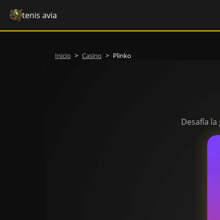
tenis avia
Inicio
>
Casino
>
Plinko
Desafía la