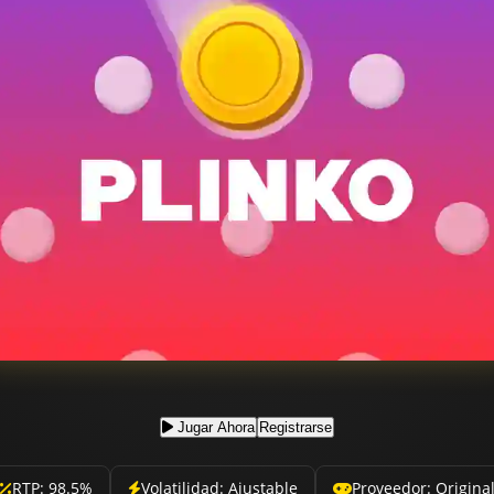
Jugar Ahora
Registrarse
RTP: 98.5%
Volatilidad: Ajustable
Proveedor: Origina