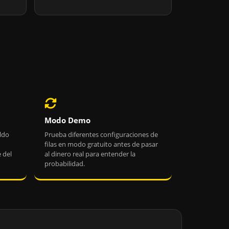
Modo Demo
ldo
Prueba diferentes configuraciones de
filas en modo gratuito antes de pasar
 del
al dinero real para entender la
probabilidad.