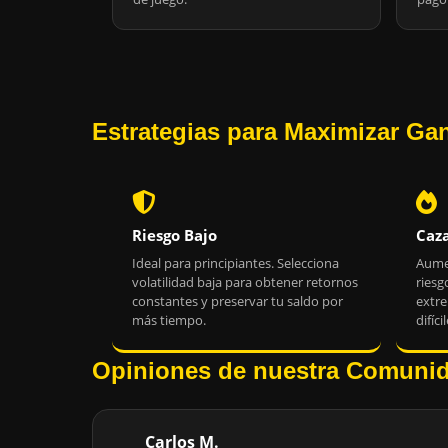
Estrategias para Maximizar Ga
Riesgo Bajo
Caza
Ideal para principiantes. Selecciona
Aumen
volatilidad baja para obtener retornos
riesg
constantes y preservar tu saldo por
extr
más tiempo.
difíci
Opiniones de nuestra Comuni
Carlos M.