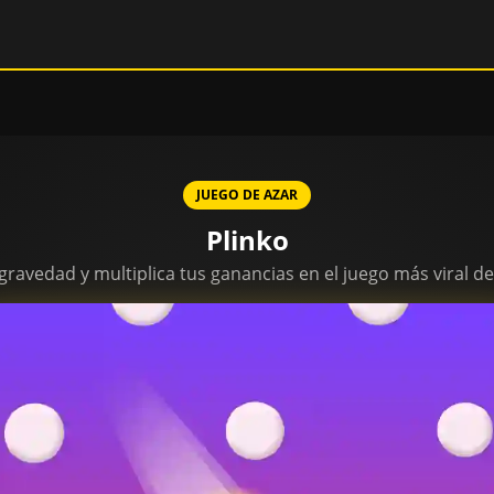
JUEGO DE AZAR
Plinko
 gravedad y multiplica tus ganancias en el juego más viral de 