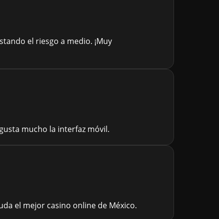
justando el riesgo a medio. ¡Muy
 gusta mucho la interfaz móvil.
duda el mejor casino online de México.